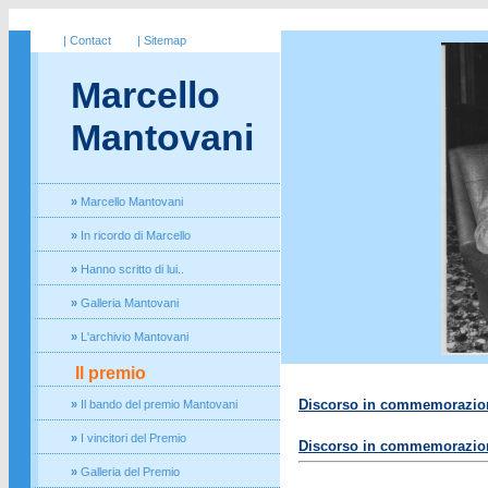
| Contact
| Sitemap
Marcello
Mantovani
»
Marcello Mantovani
»
In ricordo di Marcello
»
Hanno scritto di lui.
.
»
Galleria Mantovani
»
L'archivio Mantovani
Il premio
Discorso in commemorazion
»
Il bando del premio Mantovani
»
I vincitori del Premio
Discorso in commemorazion
»
Galleria del Premio