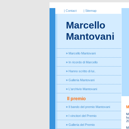
| Contact
| Sitemap
Marcello
Mantovani
»
Marcello Mantovani
»
In ricordo di Marcello
»
Hanno scritto di lui.
.
»
Galleria Mantovani
»
L'archivio Mantovani
Il premio
M
»
Il bando del premio Mantovani
Ma
»
I vincitori del Premio
ha
20
»
Galleria del Premio
Ma