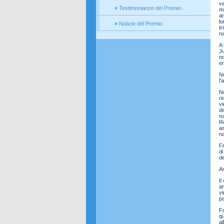
ve
»
Testimonianze del Premio ..
mi
ar
lo
»
Notizie del Premio
tr
na
A 
Ju
no
er
Ne
l’
Ne
ri
vi
de
na
Re
as
na
Fr
di
de
Am
Il
an
vi
pa
Fu
qu
al