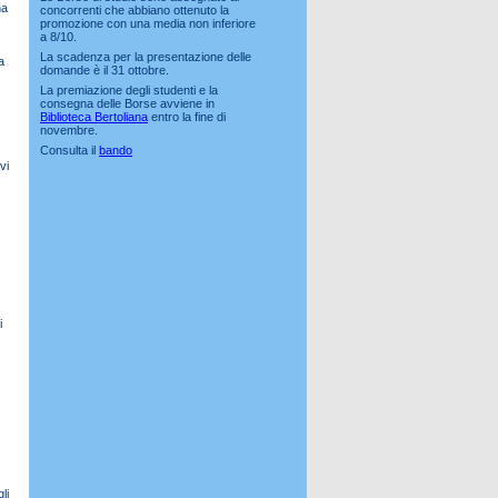
na
concorrenti che abbiano ottenuto la
promozione con una media non inferiore
a 8/10.
La scadenza per la presentazione delle
a
domande è il 31 ottobre.
La premiazione degli studenti e la
consegna delle Borse avviene in
Biblioteca Bertoliana
entro la fine di
novembre.
Consulta il
bando
vi
i
li