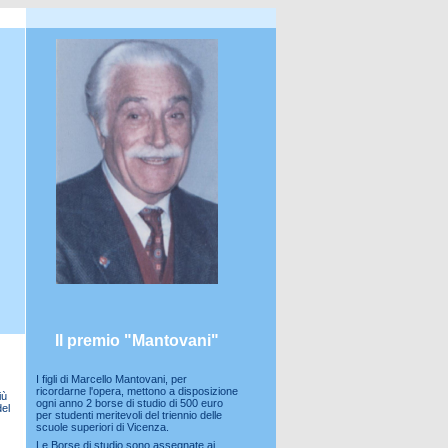
Il premio "Mantovani"
I figli di Marcello Mantovani, per
ricordarne l'opera, mettono a disposizione
iù
ogni anno 2 borse di studio di 500 euro
del
per studenti meritevoli del triennio delle
scuole superiori di Vicenza.
Le Borse di studio sono assegnate ai