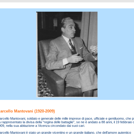
arcello Mantovani (1920-2009)
rcello Mantovani, soldato e generale delle mille imprese di pace, ufficiale e gentiluomo, che p
 rappresentato la divisa della “regina delle battaglie”, se ne è andato a 88 anni, il 19 febbraio 
09, nella sua abitazione a Vicenza circondato dai suoi cari.
rcello Mantovani è stato un grande vicentino e un grande italiano, che dell’amore autentico