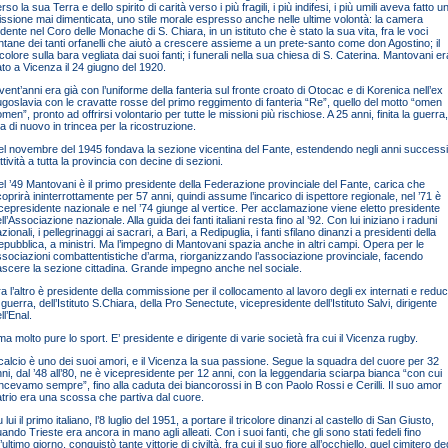
rso la sua Terra e dello spirito di carità verso i più fragili, i più indifesi, i più umili aveva fatto u
ssione mai dimenticata, uno stile morale espresso anche nelle ultime volontà: la camera
dente nel Coro delle Monache di S. Chiara, in un istituto che è stato la sua vita, fra le voci
ntane dei tanti orfanelli che aiutò a crescere assieme a un prete-santo come don Agostino; il
icolore sulla bara vegliata dai suoi fanti; i funerali nella sua chiesa di S. Caterina. Mantovani er
to a Vicenza il 24 giugno del 1920.
vent’anni era già con l’uniforme della fanteria sul fronte croato di Otocac e di Korenica nell’ex
goslavia con le cravatte rosse del primo reggimento di fanteria “Re”, quello del motto “omen
men”, pronto ad offrirsi volontario per tutte le missioni più rischiose. A 25 anni, finita la guerra,
a di nuovo in trincea per la ricostruzione.
l novembre del 1945 fondava la sezione vicentina del Fante, estendendo negli anni successi
attività a tutta la provincia con decine di sezioni.
l ’49 Mantovani è il primo presidente della Federazione provinciale del Fante, carica che
coprirà ininterrottamente per 57 anni, quindi assume l’incarico di ispettore regionale, nel ’71 è
cepresidente nazionale e nel ’74 giunge al vertice. Per acclamazione viene eletto presidente
ll’Associazione nazionale. Alla guida dei fanti italiani resta fino al ’92. Con lui iniziano i raduni
zionali, i pellegrinaggi ai sacrari, a Bari, a Redipuglia, i fanti sfilano dinanzi a presidenti della
pubblica, a ministri. Ma l’impegno di Mantovani spazia anche in altri campi. Opera per le
sociazioni combattentistiche d’arma, riorganizzando l’associazione provinciale, facendo
scere la sezione cittadina. Grande impegno anche nel sociale.
a l’altro è presidente della commissione per il collocamento al lavoro degli ex internati e reduc
 guerra, dell’Istituto S.Chiara, della Pro Senectute, vicepresidente dell’Istituto Salvi, dirigente
ll’Enal.
a molto pure lo sport. E’ presidente e dirigente di varie società fra cui il Vicenza rugby.
 calcio è uno dei suoi amori, e il Vicenza la sua passione. Segue la squadra del cuore per 32
ni, dal ’48 all’80, ne è vicepresidente per 12 anni, con la leggendaria sciarpa bianca “con cui
ncevamo sempre”, fino alla caduta dei biancorossi in B con Paolo Rossi e Cerilli. Il suo amor
trio era una scossa che partiva dal cuore.
 lui il primo italiano, l’8 luglio del 1951, a portare il tricolore dinanzi al castello di San Giusto,
ando Trieste era ancora in mano agli alleati. Con i suoi fanti, che gli sono stati fedeli fino
l’ultimo giorno, conquistò tante vittorie di civiltà, fra cui il suo fiore all’occhiello, quel cimitero deg